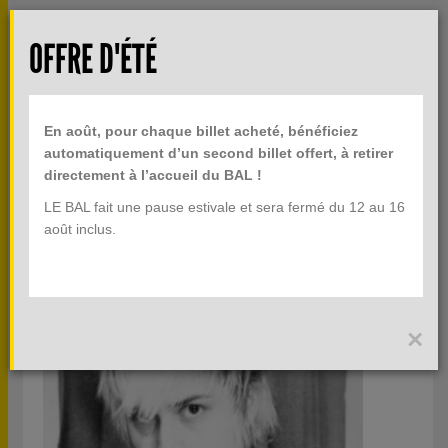
Aller au contenu principal
Rech
OFFRE D'ÉTÉ
TOGGLE
MENU
INFOS PRATIQUES
NAVIGATION
En août, pour chaque billet acheté, bénéficiez
BILLETTERIE
automatiquement d’un second billet offert, à retirer
directement à l’accueil du BAL !
LE BAL fait une pause estivale et sera fermé du 12 au 16
JEUNE CRÉATION : ARTISTES
août inclus.
×