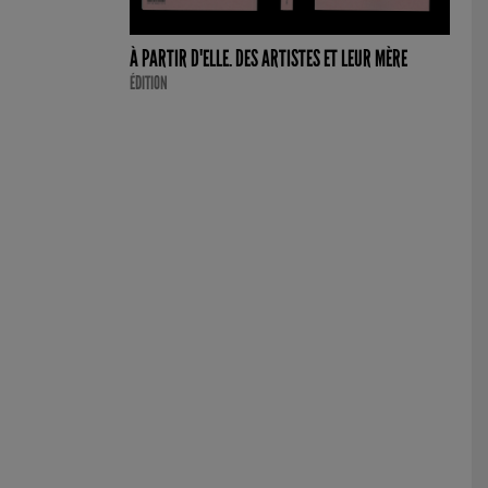
À PARTIR D'ELLE. DES ARTISTES ET LEUR MÈRE
ÉDITION
a Maria Maiolino,
Por um Fio
, de l'ensemble fotopoemação, 1976 © Anna Maria Mai
lection, Turin ; Galleria Raffaella Cortese, Milano – Albisola