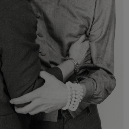
Ann
Col