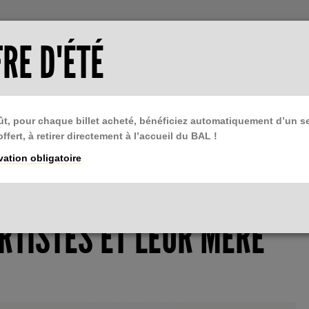
TISER LE BAL
ESPACE PRESSE
RE D'ÉTÉ
tter
Billetterie
Devenir ami du BAL
ût, pour chaque billet acheté, bénéficiez automatiquement d’un 
TIONS
LIBRAIRIE
BAL CAFÉ
PODCAST
 offert, à retirer directement à l’accueil du BAL !
res du BAL
BAL Books
Restaurant
L'Écho du BAL
ation obligatoire
ARTISTES ET LEUR MÈRE