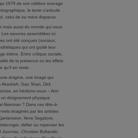
emps 1979 de son célèbre ouvrage
tographique, le texte s’articule
mé, celui de sa mère disparue.
soi mais aussi du monde qui nous
t. Les oeuvres assemblées ici,
les ont été conçues (sociaux,
sthétiques qui ont guidé leur
e intime. Entre critique sociale,
alité de la présence ou les effets
e qu’il en reste.
s une énigme, une image qui
eh Akasheh, Gao Shan, Dirk
nsmise, en héritons-nous – Anri
 un éloignement physique
l Akerman ? Dans ces tête-à-
ormels imaginés par les artistes
Kjartansson, Ilene Segalove,
terroger, défier ou repenser les
l Journiac, Christian Boltanski,