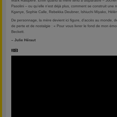
Mark Raidpere. Enfin quand la mère tend à disparaitre – Joche
Pasolini – ou qu’elle n’est déjà plus, comment se construit un
Kganye, Sophie Calle, Rebekka Deubner, Ishiuchi Miyako, Hélèn
De personnage, la mère devient ici figure, d’accès au monde, de 
de perte et de nostalgie : « Pour vous livrer le fond de mon ém
Beckett.
– Julie Héraut
VIDÉO