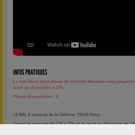
INFOS PRATIQUES
Le film
News from Home
de Chantal Akerman sera projeté to
jeudi au dimanche à 17h.
Places disponibles : 8
LE BAL 6 impasse de la Défense 75018 Paris
Ouvert le mercredi de 12h à 20h et du jeudi au dimanche de 12
Fermé le lundi et le mardi