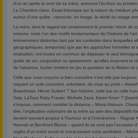
d’un an après la mort de sa mère, annonce l’écriture au print
La Chambre claire
. Essai théorique sur la nature du médium pho
autour d’une quête : retrouver, en image, la vérité du visage ai
La mère, dont le regard est certainement le premier miroir de 
entoure, reste l’un des motifs fondamentaux de l’histoire de l’ar
éminemment distinctes tant par les contextes dans lesquelles el
géographiques, temporels) que par les approches formelles et e
réalisation, ont toutes en commun de dépasser le seul témoignag
quête de soi, conjuration ou apaisement, qu’elles incarnent la ré
de l’absence, toutes mettent en jeu la question de la filiation et c
Celle que nous croyons si bien connaître n’est-elle pas toujour
requiert un acte conscient, volontaire, de mise au point – Asar
Braeckman, Hervé Guibert ? Son histoire, celle tue ou celle tra
Sala, LaToya Ruby Frazier, Michele Zaza, Karen Knorr ? Quand
s’impose, comment combler la distance – Mona Hatoum, Chanta
tête, l’implication volontaire de la mère au sein des dispositifs f
devient souvent propice à l’humour et à l’irrévérence – Ragnar 
Hannah et Bernhard Blume – quand ils ne sont pas l’occasion d’in
règles d’un ordre social et moral pesant voire annihilant – Miche