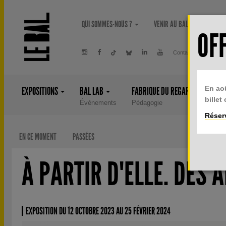
Aller au contenu principal
QUI SOMMES-NOUS ?
VENIR AU BAL
PRIVA
OFF
Contact
Newsle
En ao
EXPOSITIONS
BAL LAB
FABRIQUE DU REGARD
ÉDI
billet
Événements
Pédagogie
Liv
Réserv
EN CE MOMENT
PASSÉES
À PARTIR D'ELLE. DES 
EXPOSITION DU 12 OCTOBRE 2023 AU 25 FÉVRIER 2024