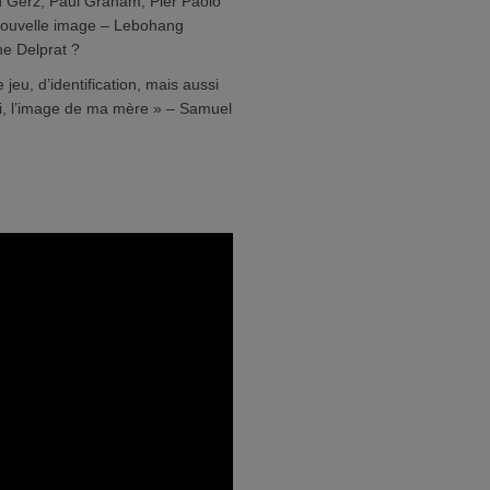
n Gerz, Paul Graham, Pier Paolo
e nouvelle image – Lebohang
e Delprat ?
jeu, d’identification, mais aussi
oi, l’image de ma mère » – Samuel