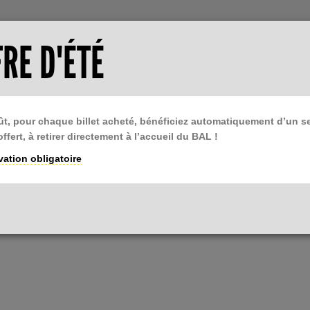
TISER LE BAL
ESPACE PRESSE
RE D'ÉTÉ
tter
Billetterie
Devenir ami du BAL
ût, pour chaque billet acheté, bénéficiez automatiquement d’un 
TIONS
LIBRAIRIE
BAL CAFÉ
PODCAST
 offert, à retirer directement à l’accueil du BAL !
res du BAL
BAL Books
Restaurant
L'Écho du BAL
ation obligatoire
IANNE CIANTAR OLIVE ET