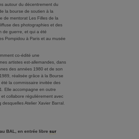
ons autour du décentrement du
e la bourse de soutien à la
de mentorat Les Filles de la
 diffuse des photographies et des
 de guerre, et qui a été
s Pompidou à Paris et au musée
cemment co-édité une
mmes artistes est-allemandes, dans
ennes des années 1980 et de son
1989, réalisée grâce à la Bourse
 été la commissaire invitée des
21. Elle accompagne en outre
n, et collabore régulièrement avec
 desquelles Atelier Xavier Barral.
 au BAL, en entrée libre
sur