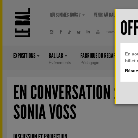
Aller au contenu principal
QUI SOMMES-NOUS ?
VENIR AU BAL
PRIVA
OFF
Contact
Newsle
En ao
EXPOSITIONS
BAL LAB
FABRIQUE DU REGARD
ÉDI
billet
Événements
Pédagogie
Liv
Réserv
EN CONVERSATION : OR
SONIA VOSS
DISCUSSION ET PROJECTION