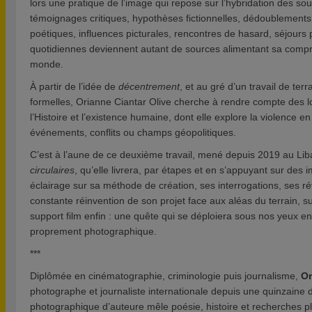
lors une pratique de l’image qui repose sur l’hybridation des so
témoignages critiques, hypothèses fictionnelles, dédoublement
poétiques, influences picturales, rencontres de hasard, séjours
quotidiennes deviennent autant de sources alimentant sa comp
monde.
À partir de l’idée de
décentrement
, et au gré d’un travail de te
formelles, Orianne Ciantar Olive cherche à rendre compte des l
l’Histoire et l’existence humaine, dont elle explore la violence e
événements, conflits ou champs géopolitiques.
C’est à l’aune de ce deuxième travail, mené depuis 2019 au Liba
circulaires
, qu’elle livrera, par étapes et en s’appuyant sur des
éclairage sur sa méthode de création, ses interrogations, ses ré
constante réinvention de son projet face aux aléas du terrain, su
support film enfin : une quête qui se déploiera sous nos yeux e
proprement photographique.
***
Diplômée en cinématographie, criminologie puis journalisme,
Or
photographe et journaliste internationale depuis une quinzaine
photographique d’auteure mêle poésie, histoire et recherches p