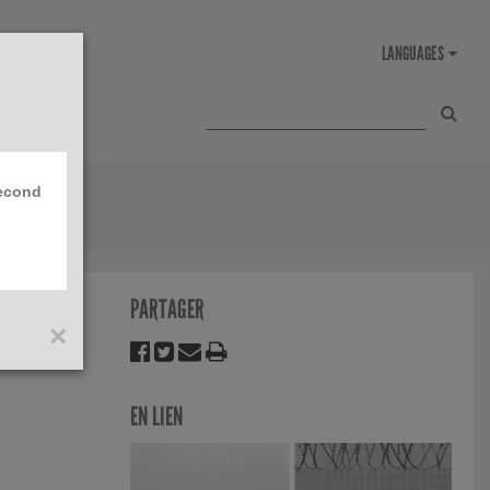
second
PARTAGER
×
EN LIEN