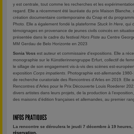
y est centrale, tout comme les recherches et les expérimentati
regard. Elle a récemment été lauréate du prix Maison Blanche, d
création documentaire contemporaine du Cnap et du programme 
Photo. Elle a également fondé la plateforme
Stuck In Here
, qui
témoignages en provenance de jeunes civils coincés en situation
présentée dans le cadre du festival
Hors Piste
au Centre George
MM Gerdau de Belo Horizonte en 2023
Sonia Voss
est auteur et commissaire d’expositions. Elle a ré
monographie sur le Künstlerinnengruppe Erfurt, collectif de fe
le sillage de son engagement vis-à-vis des scènes est-europé
exposition
Corps impatients
. Photographie est-allemande 1980-
de recherche curatoriale des Rencontres d’Arles en 2019. Elle a
Rencontres d’Arles pour le Prix Découverte Louis Roederer 20
divers artistes dans leurs projets, de la production à l’expositio
des maisons d’édition françaises et allemandes, au premier rang
INFOS PRATIQUES
La rencontre se déroulera le jeudi 7 décembre à 19 heures,
réservation
.