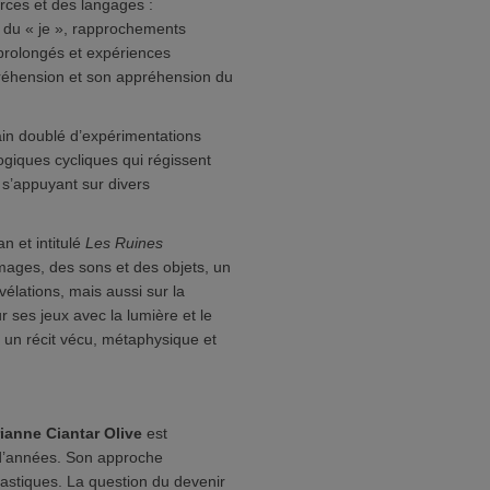
urces et des langages :
s du « je », rapprochements
 prolongés et expériences
réhension et son appréhension du
rrain doublé d’expérimentations
ogiques cycliques qui régissent
n s’appuyant sur divers
n et intitulé
Les Ruines
 images, des sons et des objets, un
vélations, mais aussi sur la
r ses jeux avec la lumière et le
n un récit vécu, métaphysique et
ianne Ciantar Olive
est
 d’années. Son approche
lastiques. La question du devenir