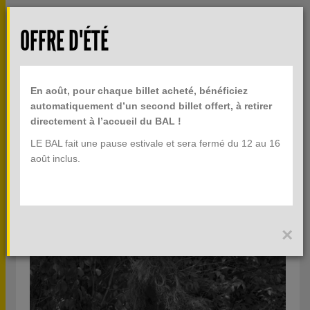
Aller au contenu principal
Rech
OFFRE D'ÉTÉ
TOGGLE
MENU
INFOS PRATIQUES
NAVIGATION
En août, pour chaque billet acheté, bénéficiez
BILLETTERIE
automatiquement d’un second billet offert, à retirer
directement à l’accueil du BAL !
LE BAL fait une pause estivale et sera fermé du 12 au 16
L'IMAGE SANS L'HOMME
août inclus.
23 ET 24 OCTOBRE 2017
×