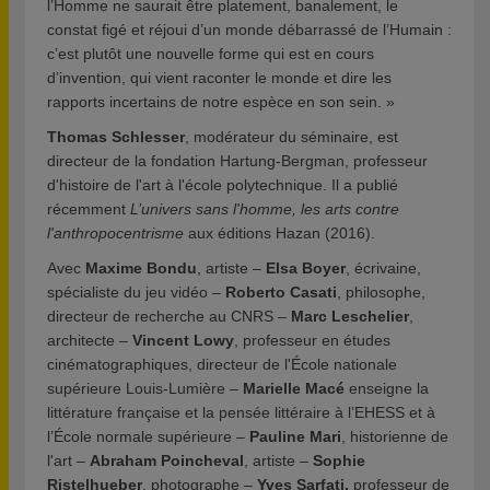
l’Homme ne saurait être platement, banalement, le
constat figé et réjoui d’un monde débarrassé de l’Humain :
c’est plutôt une nouvelle forme qui est en cours
d’invention, qui vient raconter le monde et dire les
rapports incertains de notre espèce en son sein. »
Thomas Schlesser
, modérateur du séminaire, est
directeur de la fondation Hartung-Bergman, professeur
d'histoire de l'art à l'école polytechnique. Il a publié
récemment
L’univers sans l'homme, les arts contre
l'anthropocentrisme
aux éditions Hazan (2016).
Avec
Maxime Bondu
, artiste –
Elsa Boyer
, écrivaine,
spécialiste du jeu vidéo –
Roberto Casati
, philosophe,
directeur de recherche au CNRS –
Marc Leschelier
,
architecte –
Vincent Lowy
, professeur en études
cinématographiques, directeur de l'École nationale
supérieure Louis-Lumière –
Marielle Macé
enseigne la
littérature française et la pensée littéraire à l’EHESS et à
l’École normale supérieure –
Pauline Mari
, historienne de
l'art –
Abraham Poincheval
, artiste –
Sophie
Ristelhueber
, photographe –
Yves Sarfati,
professeur de