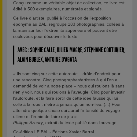
Conçu comme un véritable objet de collection, ce livre est
édité à 500 exemplaires, numérotés et signés.
Ce livre d’artiste, publié à l’occasion de l’exposition
éponyme au BAL, regroupe 183 photographies, collées à
la main sur leur l’extrémité supérieure et pouvant être
soulevées pour découvrir le texte.
AVEC : SOPHIE CALLE, JULIEN MAGRE, STÉPHANE COUTURIER,
ALAIN BUBLEX, ANTOINE D'AGATA
« Ils sont cinq sur cette autoroute – drôle d'endroit pour
une rencontre. Cinq photographes/artistes à qui l'on a
demandé de voir à notre place – nous qui roulons là sans
rien y voir, nous qui roulons à l'aveugle. Cinq pour investir
l'autoroute, et la faire sortir de cette idée fausse qui lui
colle à la roue : n'être à jamais qu'un non-lieu. (...) Pour
atteindre quelque chose qui aurait l'intensité du voyage
ultime et l'ironie de l'aire de jeu.»
Philippe Azoury
, extrait du texte publié dans l'ouvrage.
Co-édition LE BAL - Éditions Xavier Barral