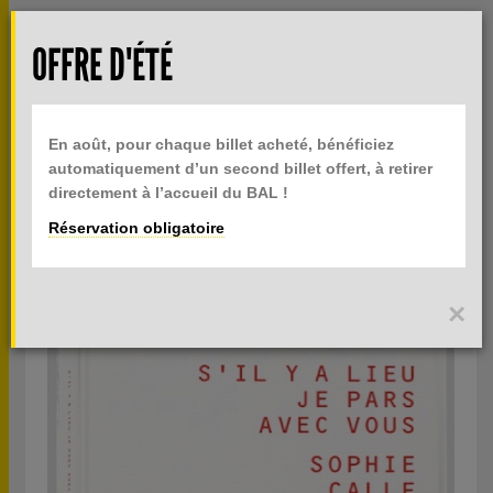
Aller au contenu principal
Rech
OFFRE D'ÉTÉ
TOGGLE
MENU
INFOS PRATIQUES
NAVIGATION
En août, pour chaque billet acheté, bénéficiez
BILLETTERIE
automatiquement d’un second billet offert, à retirer
directement à l’accueil du BAL !
Réservation obligatoire
S'IL Y A LIEU JE PARS AVEC VOUS
×