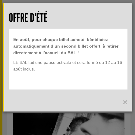
Aller au contenu principal
Rech
OFFRE D'ÉTÉ
TOGGLE
MENU
INFOS PRATIQUES
NAVIGATION
En août, pour chaque billet acheté, bénéficiez
BILLETTERIE
automatiquement d’un second billet offert, à retirer
directement à l’accueil du BAL !
LE BAL fait une pause estivale et sera fermé du 12 au 16
OISEAUX-TEMPÊTE
août inclus.
BAL LAB JEUNE CRÉATION
CONCERT DE STÉPHANE PIGNEUL ET FRÉDÉRIC OBERLAND
×
JEUDI 14 DÉCEMBRE 2017 - 20H