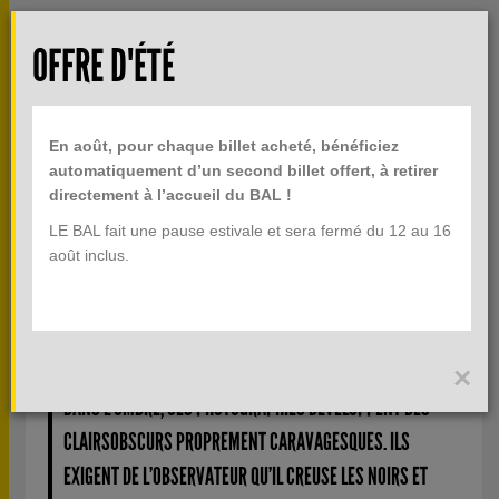
Aller au contenu principal
Rech
OFFRE D'ÉTÉ
TOGGLE
MENU
INFOS PRATIQUES
NAVIGATION
En août, pour chaque billet acheté, bénéficiez
BILLETTERIE
automatiquement d’un second billet offert, à retirer
directement à l’accueil du BAL !
LE BAL fait une pause estivale et sera fermé du 12 au 16
THE ART NEWSPAPER
août inclus.
"PRISES DE JOUR AVEC DES FLASHES PUISSANTS QUI
ILLUMINENT LE PROCHE ET REPOUSSENT LES LOINTAINS
×
DANS L’OMBRE, CES PHOTOGRAPHIES DÉVELOPPENT DES
CLAIRSOBSCURS PROPREMENT CARAVAGESQUES. ILS
EXIGENT DE L’OBSERVATEUR QU’IL CREUSE LES NOIRS ET