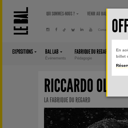
Aller au contenu principal
QUI SOMMES-NOUS ?
VENIR AU BAL
PRIVA
OFF
Contact
Newsle
En ao
EXPOSITIONS
BAL LAB
FABRIQUE DU REGARD
ÉDI
billet
Événements
Pédagogie
Liv
Réserv
RICCARDO OLER
LA FABRIQUE DU REGARD