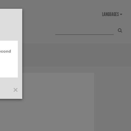
second
×