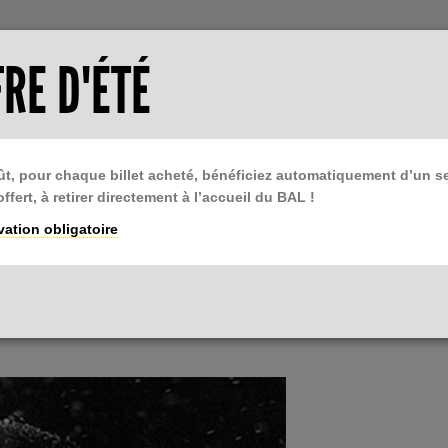
TISER LE BAL
ESPACE PRESSE
RE D'ÉTÉ
tter
Billetterie
Devenir ami du BAL
ût, pour chaque billet acheté, bénéficiez automatiquement d’un 
TIONS
LIBRAIRIE
BAL CAFÉ
PODCAST
 offert, à retirer directement à l’accueil du BAL !
res du BAL
BAL Books
Restaurant
L'Écho du BAL
ation obligatoire
HEAD