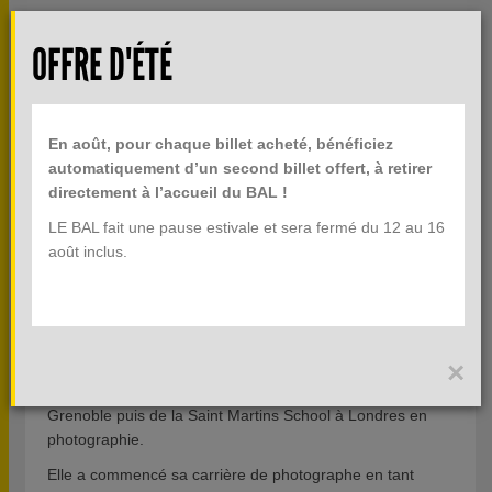
Aller au contenu principal
Rech
OFFRE D'ÉTÉ
TOGGLE
MENU
INFOS PRATIQUES
NAVIGATION
En août, pour chaque billet acheté, bénéficiez
BILLETTERIE
automatiquement d’un second billet offert, à retirer
directement à l’accueil du BAL !
LE BAL fait une pause estivale et sera fermé du 12 au 16
CAMILLE VIVIER
août inclus.
ÉDITION JEUNE CRÉATION
Camille Vivier est née en 1977.
×
Camille Vivier est diplômée de l’école des Beaux-arts de
Grenoble puis de la Saint Martins School à Londres en
photographie.
Elle a commencé sa carrière de photographe en tant