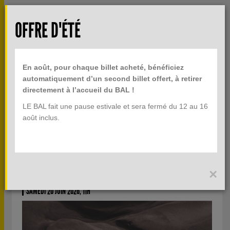
Aller au contenu principal
Rech
OFFRE D'ÉTÉ
TOGGLE
MENU
INFOS PRATIQUES
NAVIGATION
En août, pour chaque billet acheté, bénéficiez
BILLETTERIE
automatiquement d’un second billet offert, à retirer
directement à l’accueil du BAL !
LE BAL fait une pause estivale et sera fermé du 12 au 16
CONVERSATION AUTOUR DE
août inclus.
L'ESPACE ENTRE NOUS
×
CONVERSATION AVEC MICHAEL WILSON ET DIANE DUFOUR
SAMEDI 20 JUIN 2026, 11H