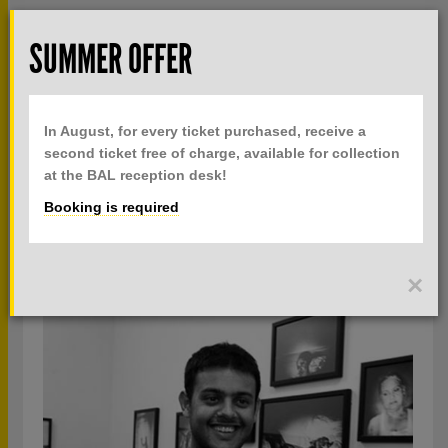
Skip to main content
Rech
SUMMER OFFER
TOGGLE
MENU
PRACTICAL INFO
NAVIGATION
In August, for every ticket purchased, receive a
TICKETS
second ticket free of charge, available for collection
at the BAL reception desk!
Booking is required
SOHRAB HURA
YOUNG CREATORS PUBLICATIONS
×