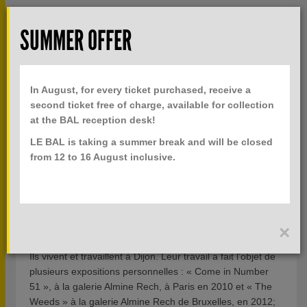
Skip to main content
Rech
SUMMER OFFER
TOGGLE
MENU
PRACTICAL INFO
NAVIGATION
In August, for every ticket purchased, receive a
TICKETS
second ticket free of charge, available for collection
at the BAL reception desk!
LE BAL is taking a summer break and will be closed
IDA TURSIC ET WILFRIED MILLE
from 12 to 16 August inclusive.
ARTISTES, IDA TURSIC ET WILFRIED MILLE SONT TOUS
DEUX NÉS EN 1974; IDA, À BELGRADE ET WILFRIED, À
BOULGNE-SUR-MER.
×
Ils vivent et travaillent à Dijon. Leur travail a fait l’objet de
plusieurs expositions personnelles : « Come in Number
51 », à la galerie Almine Rech, à Paris en 2010 et « The
Weeds » à la galerie Almine Rech de Bruxelles, en 2012;